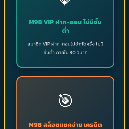
M98 VIP ฝาก-ถอน ไม่มีขั้น
ต่ำ
สมาชิก VIP ฝาก-ถอนไม่จำกัดครั้ง ไม่มี
ขั้นต่ำ ภายใน 30 วินาที
🎯
M98 สล็อตแตกง่าย เครดิต