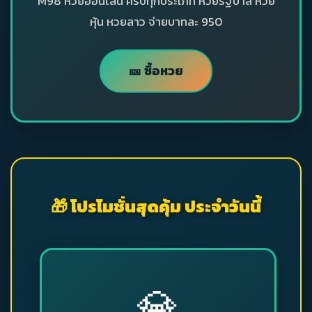
M98 หวยออนไลน์ ครบทุกประเภท หวยรัฐบาล หวย
หุ้น หวยลาว จ่ายบาทละ 950
🎫 ซื้อหวย
🎁 โปรโมชั่นสุดคุ้ม ประจำวันนี้
💎