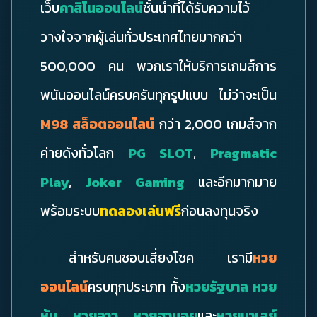
เว็บ
คาสิโนออนไลน์
ชั้นนำที่ได้รับความไว้
วางใจจากผู้เล่นทั่วประเทศไทยมากกว่า
500,000 คน พวกเราให้บริการเกมส์การ
พนันออนไลน์ครบครันทุกรูปแบบ ไม่ว่าจะเป็น
M98 สล็อตออนไลน์
กว่า 2,000 เกมส์จาก
ค่ายดังทั่วโลก
PG SLOT
,
Pragmatic
Play
,
Joker Gaming
และอีกมากมาย
พร้อมระบบ
ทดลองเล่นฟรี
ก่อนลงทุนจริง
สำหรับคนชอบเสี่ยงโชค เรามี
หวย
ออนไลน์
ครบทุกประเภท ทั้ง
หวยรัฐบาล หวย
หุ้น หวยลาว หวยฮานอย
และ
หวยมาเลย์