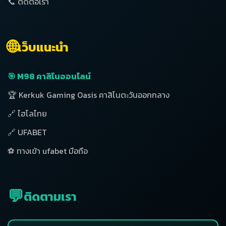
📞 ติดต่อเรา
🌐
เว็บแนะนำ
🎯 M98 คาสิโนออนไลน์
🏆 Kerkuk Gaming Oasis คาสิโนตะวันออกกลาง
🔗 ไฮโลไทย
🔗 UFABET
⚽ ทางเข้า ufabet มือถือ
💬
ติดตามเรา