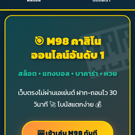
ผลบอล
ติดต่อเรา

🎯 M98 คาสิโน
ออนไลน์อันดับ 1
สล็อต • แทงบอล • บาคาร่า • หวย
เว็บตรงไม่ผ่านเอเย่นต์ ฝาก-ถอนไว 30
วินาที 🚀 โบนัสแตกง่าย 💰
🎰 เข้าเล่น M98 ทันที