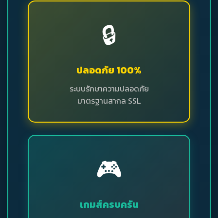
🔒
ปลอดภัย 100%
ระบบรักษาความปลอดภัย
มาตรฐานสากล SSL
🎮
เกมส์ครบครัน