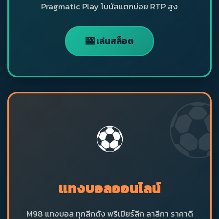
Pragmatic Play โบนัสแตกบ่อย RTP สูง
🎰 เล่นสล็อต
⚽
แทงบอลออนไลน์
M98 แทงบอล ทุกลีกดัง พรีเมียร์ลีก ลาลีกา ราคาดี