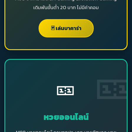
เดิมพันขั้นต่ำ 20 บาท ไม่มีค่าคอม
🃏 เล่นบาคาร่า

🎫
หวยออนไลน์