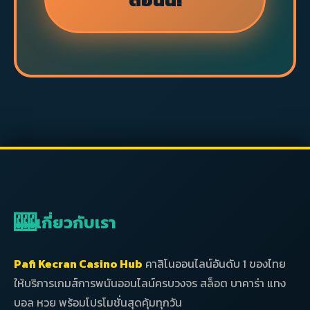
🎰
เกี่ยวกับเรา
Pafi Kecran Casino Hub
คาสิโนออนไลน์อันดับ 1 ของไทย
ให้บริการเกมส์การพนันออนไลน์ครบวงจร สล็อต บาคาร่า แทง
บอล หวย พร้อมโปรโมชั่นสุดคุ้มทุกวัน