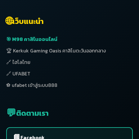
🌐
เว็บแนะนำ
🎯 M98 คาสิโนออนไลน์
🏆 Kerkuk Gaming Oasis คาสิโนตะวันออกกลาง
🔗 ไฮโลไทย
🔗 UFABET
⚽ ufabet เข้าสู่ระบบ888
💬
ติดตามเรา
📘
Facebook