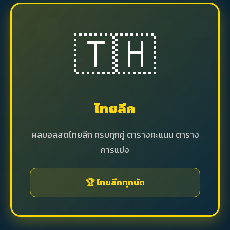
🇹🇭
ไทยลีก
ผลบอลสดไทยลีก ครบทุกคู่ ตารางคะแนน ตาราง
การแข่ง
🏆 ไทยลีกทุกนัด