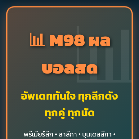

📊 M98 ผล
บอลสด
อัพเดททันใจ ทุกลีกดัง
ทุกคู่ ทุกนัด
พรีเมียร์ลีก • ลาลีกา • บุนเดสลีกา •